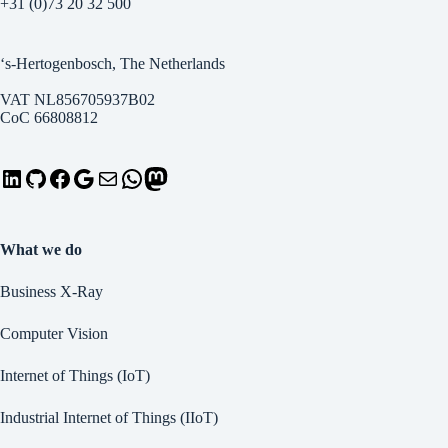
+31 (0)73 20 32 500
‘s-Hertogenbosch, The Netherlands
VAT NL856705937B02
CoC 66808812
LinkedIn
GitHub
Facebook
Google
Mail
WhatsApp
Mastodon
What we do
Business X-Ray
Computer Vision
Internet of Things (IoT)
Industrial Internet of Things (IIoT)